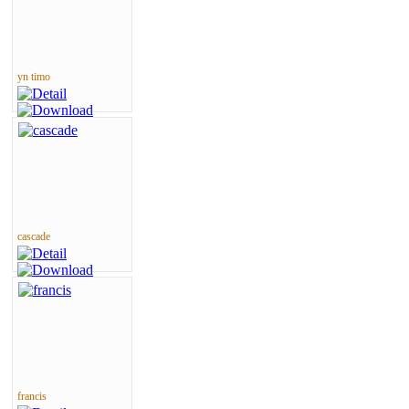
yn timo
cascade
francis