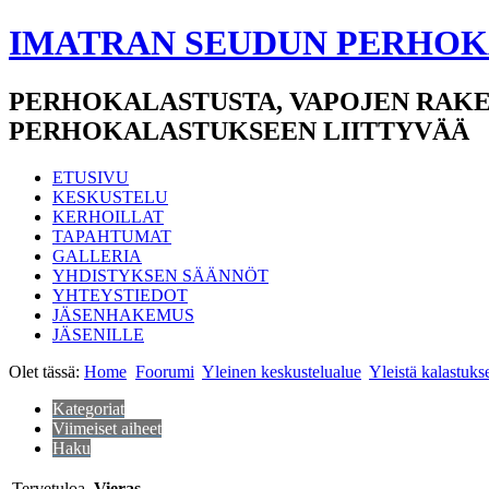
IMATRAN SEUDUN PERHOK
PERHOKALASTUSTA, VAPOJEN RAKE
PERHOKALASTUKSEEN LIITTYVÄÄ
ETUSIVU
KESKUSTELU
KERHOILLAT
TAPAHTUMAT
GALLERIA
YHDISTYKSEN SÄÄNNÖT
YHTEYSTIEDOT
JÄSENHAKEMUS
JÄSENILLE
Olet tässä:
Home
Foorumi
Yleinen keskustelualue
Yleistä kalastuks
Kategoriat
Viimeiset aiheet
Haku
Tervetuloa,
Vieras