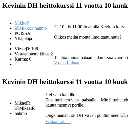
Kevinin DH heittokurssi
11 vuotta 10 kuuk
MikkoP
12.10 klo 11:00 Imatralla Kevinin kurssi.
POISSA
Olikos meiltä monta ilmoittautunutta?
Ylläpitäjä
Viestejä: 106
Vastaanotettu kiitos 2
Taattua munat pataan kalareissua vuodes
Karma: 0
Vastaa
Lainaa
Kevinin DH heittokurssi
11 vuotta 10 kuuk
Hei vain kaikille!
Ensimmäinen viesti palstalle... Mie ilmoittaudu
MikaelR
kautta mennyt perille.
Ongelmanani on DH-vavan puuttuminen
Vastaa
Lainaa