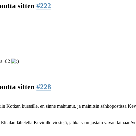
autta sitten
#222
ta -82
autta sitten
#228
in Kotkan kurssille, en sinne mahtunut, ja mainitsin sähköpostissa Kevinil
Eli alan lähetellä Kevinille viestejä, jahka saan jostain vavan lainaan