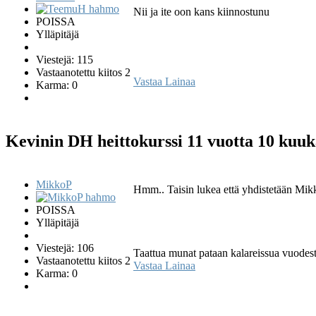
Nii ja ite oon kans kiinnostunu
POISSA
Ylläpitäjä
Viestejä: 115
Vastaanotettu kiitos 2
Vastaa
Lainaa
Karma: 0
Kevinin DH heittokurssi
11 vuotta 10 kuuk
MikkoP
Hmm.. Taisin lukea että yhdistetään Mikke
POISSA
Ylläpitäjä
Viestejä: 106
Taattua munat pataan kalareissua vuodes
Vastaanotettu kiitos 2
Vastaa
Lainaa
Karma: 0