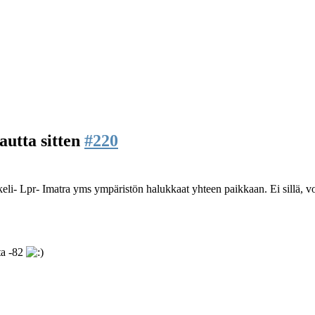
autta sitten
#220
li- Lpr- Imatra yms ympäristön halukkaat yhteen paikkaan. Ei sillä, voi
ta -82