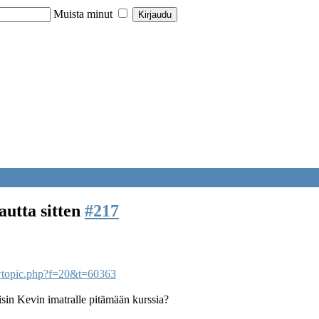
Muista minut
autta sitten
#217
ewtopic.php?f=20&t=60363
aisin Kevin imatralle pitämään kurssia?