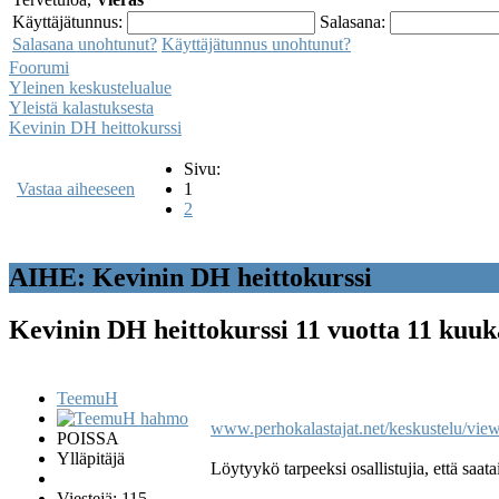
Käyttäjätunnus:
Salasana:
Salasana unohtunut?
Käyttäjätunnus unohtunut?
Foorumi
Yleinen keskustelualue
Yleistä kalastuksesta
Kevinin DH heittokurssi
Sivu:
Vastaa aiheeseen
1
2
AIHE: Kevinin DH heittokurssi
Kevinin DH heittokurssi
11 vuotta 11 kuuk
TeemuH
www.perhokalastajat.net/keskustelu/vi
POISSA
Ylläpitäjä
Löytyykö tarpeeksi osallistujia, että saat
Viestejä: 115