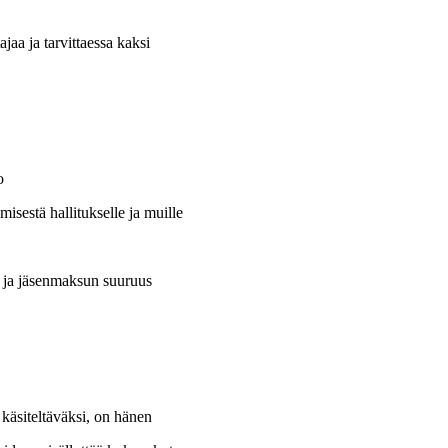
jaa ja tarvittaessa kaksi
o
isestä hallitukselle ja muille
s- ja jäsenmaksun suuruus
käsiteltäväksi, on hänen