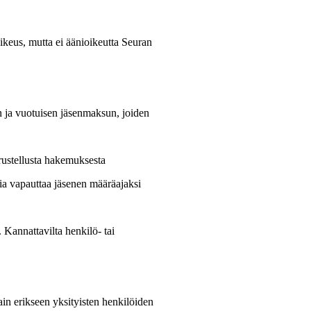
oikeus, mutta ei äänioikeutta Seuran
n ja vuotuisen jäsenmaksun, joiden
erustellusta hakemuksesta
a vapauttaa jäsenen määräajaksi
Kannattavilta henkilö- tai
in erikseen yksityisten henkilöiden