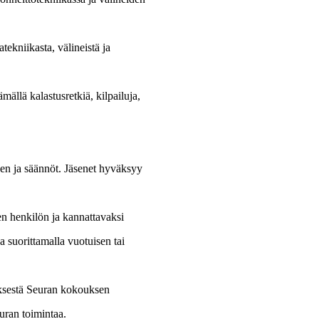
tekniikasta, välineistä ja
ällä kalastusretkiä, kilpailuja,
sen ja säännöt. Jäsenet hyväksyy
en henkilön ja kannattavaksi
 suorittamalla vuotuisen tai
yksestä Seuran kokouksen
euran toimintaa.