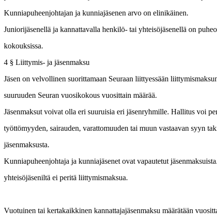
Kunniapuheenjohtajan ja kunniajäsenen arvo on elinikäinen.
Juniorijäsenellä ja kannattavalla henkilö- tai yhteisöjäsenellä on puhe
kokouksissa.
4 § Liittymis- ja jäsenmaksu
Jäsen on velvollinen suorittamaan Seuraan liittyessään liittymismaksu
suuruuden Seuran vuosikokous vuosittain määrää.
Jäsenmaksut voivat olla eri suuruisia eri jäsenryhmille. Hallitus voi p
työttömyyden, sairauden, varattomuuden tai muun vastaavan syyn taki
jäsenmaksusta.
Kunniapuheenjohtaja ja kunniajäsenet ovat vapautetut jäsenmaksuista. 
yhteisöjäseniltä ei peritä liittymismaksua.
Vuotuinen tai kertakaikkinen kannattajajäsenmaksu määrätään vuositta