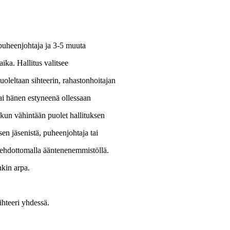
 puheenjohtaja ja 3-5 muuta
ika. Hallitus valitsee
oleltaan sihteerin, rahastonhoitajan
tai hänen estyneenä ollessaan
 kun vähintään puolet hallituksen
sen jäsenistä, puheenjohtaja tai
 ehdottomalla ääntenenemmistöllä.
nkin arpa.
ihteeri yhdessä.