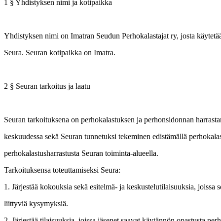
1 § Yhdistyksen nimi ja kotipaikka
Yhdistyksen nimi on Imatran Seudun Perhokalastajat ry, josta käytetä
Seura. Seuran kotipaikka on Imatra.
2 § Seuran tarkoitus ja laatu
Seuran tarkoituksena on perhokalastuksen ja perhonsidonnan harrasta
keskuudessa sekä Seuran tunnetuksi tekeminen edistämällä perhokalast
perhokalastusharrastusta Seuran toiminta-alueella.
Tarkoituksensa toteuttamiseksi Seura:
1. Järjestää kokouksia sekä esitelmä- ja keskustelutilaisuuksia, joissa
liittyviä kysymyksiä.
2. Järjestää tilaisuuksia, joissa jäsenet saavat käytännön opastusta per