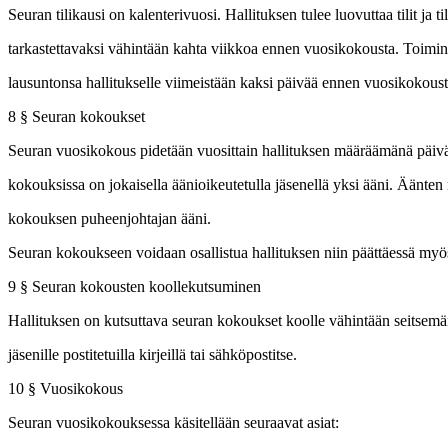
Seuran tilikausi on kalenterivuosi. Hallituksen tulee luovuttaa tilit ja t
tarkastettavaksi vähintään kahta viikkoa ennen vuosikokousta. Toimin
lausuntonsa hallitukselle viimeistään kaksi päivää ennen vuosikokoust
8 § Seuran kokoukset
Seuran vuosikokous pidetään vuosittain hallituksen määräämänä päi
kokouksissa on jokaisella äänioikeutetulla jäsenellä yksi ääni. Äänten
kokouksen puheenjohtajan ääni.
Seuran kokoukseen voidaan osallistua hallituksen niin päättäessä myös
9 § Seuran kokousten koollekutsuminen
Hallituksen on kutsuttava seuran kokoukset koolle vähintään seitsem
jäsenille postitetuilla kirjeillä tai sähköpostitse.
10 § Vuosikokous
Seuran vuosikokouksessa käsitellään seuraavat asiat: