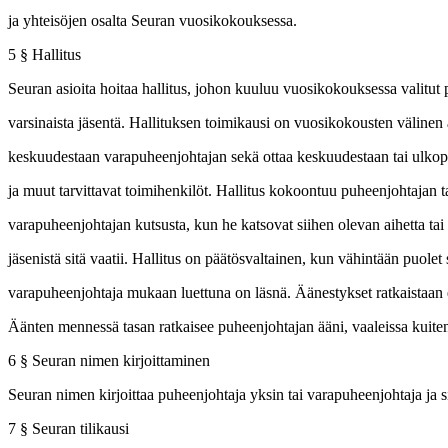
ja yhteisöjen osalta Seuran vuosikokouksessa.
5 § Hallitus
Seuran asioita hoitaa hallitus, johon kuuluu vuosikokouksessa valitut
varsinaista jäsentä. Hallituksen toimikausi on vuosikokousten välinen a
keskuudestaan varapuheenjohtajan sekä ottaa keskuudestaan tai ulkopu
ja muut tarvittavat toimihenkilöt. Hallitus kokoontuu puheenjohtajan 
varapuheenjohtajan kutsusta, kun he katsovat siihen olevan aihetta tai
jäsenistä sitä vaatii. Hallitus on päätösvaltainen, kun vähintään puolet 
varapuheenjohtaja mukaan luettuna on läsnä. Äänestykset ratkaistaan
Äänten mennessä tasan ratkaisee puheenjohtajan ääni, vaaleissa kuite
6 § Seuran nimen kirjoittaminen
Seuran nimen kirjoittaa puheenjohtaja yksin tai varapuheenjohtaja ja s
7 § Seuran tilikausi