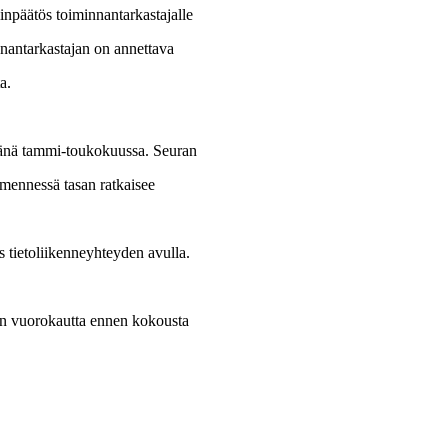
ilinpäätös toiminnantarkastajalle
nantarkastajan on annettava
a.
vänä tammi-toukokuussa. Seuran
 mennessä tasan ratkaisee
 tietoliikenneyhteyden avulla.
än vuorokautta ennen kokousta