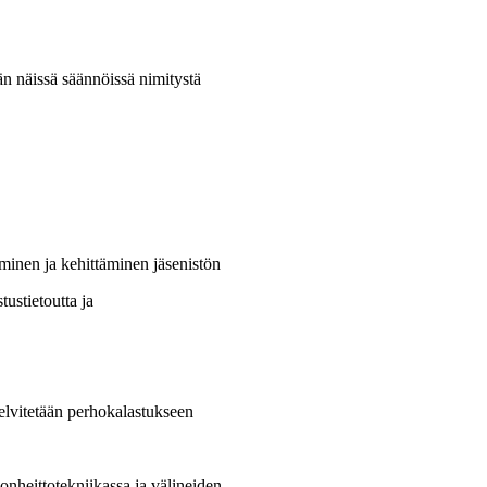
än näissä säännöissä nimitystä
minen ja kehittäminen jäsenistön
ustietoutta ja
 selvitetään perhokalastukseen
honheittotekniikassa ja välineiden