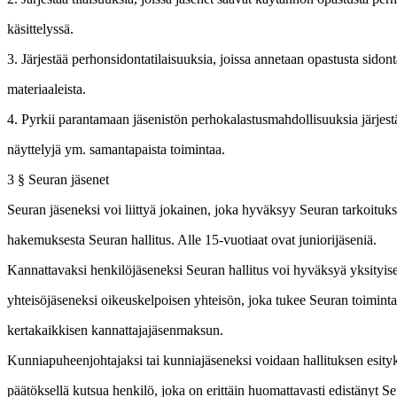
käsittelyssä.
3. Järjestää perhonsidontatilaisuuksia, joissa annetaan opastusta sidonta
materiaaleista.
4. Pyrkii parantamaan jäsenistön perhokalastusmahdollisuuksia järjestäm
näyttelyjä ym. samantapaista toimintaa.
3 § Seuran jäsenet
Seuran jäseneksi voi liittyä jokainen, joka hyväksyy Seuran tarkoituk
hakemuksesta Seuran hallitus. Alle 15-vuotiaat ovat juniorijäseniä.
Kannattavaksi henkilöjäseneksi Seuran hallitus voi hyväksyä yksityis
yhteisöjäseneksi oikeuskelpoisen yhteisön, joka tukee Seuran toimintaa
kertakaikkisen kannattajajäsenmaksun.
Kunniapuheenjohtajaksi tai kunniajäseneksi voidaan hallituksen esit
päätöksellä kutsua henkilö, joka on erittäin huomattavasti edistänyt S