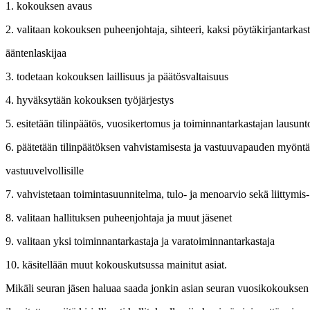
1. kokouksen avaus
2. valitaan kokouksen puheenjohtaja, sihteeri, kaksi pöytäkirjantarkasta
ääntenlaskijaa
3. todetaan kokouksen laillisuus ja päätösvaltaisuus
4. hyväksytään kokouksen työjärjestys
5. esitetään tilinpäätös, vuosikertomus ja toiminnantarkastajan lausunt
6. päätetään tilinpäätöksen vahvistamisesta ja vastuuvapauden myöntäm
vastuuvelvollisille
7. vahvistetaan toimintasuunnitelma, tulo- ja menoarvio sekä liittymi
8. valitaan hallituksen puheenjohtaja ja muut jäsenet
9. valitaan yksi toiminnantarkastaja ja varatoiminnantarkastaja
10. käsitellään muut kokouskutsussa mainitut asiat.
Mikäli seuran jäsen haluaa saada jonkin asian seuran vuosikokouksen 